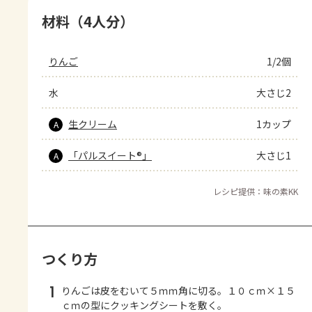
材料（4人分）
りんご
1/2個
水
大さじ2
生クリーム
1カップ
A
「パルスイート®」
大さじ1
A
レシピ提供：味の素KK
つくり方
1
りんごは皮をむいて５ｍｍ角に切る。１０ｃｍ×１５
ｃｍの型にクッキングシートを敷く。