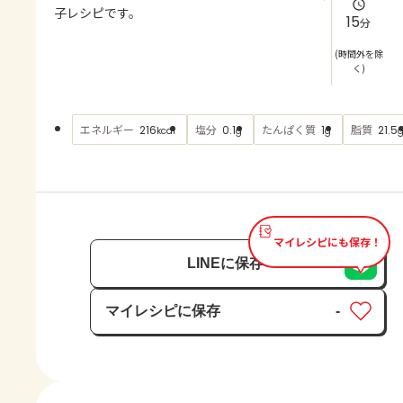
よくあるお問い合わせ
子レシピです。
15
分
お買い物
(時間外を除
く)
AJINOMOTO PARK とは
エネルギー
塩分
たんぱく質
脂質
216
0.1
1
21.5
kcal
g
g
マイレシピにも保存！
LINEに保存
マイレシピに保存
-
保存済み