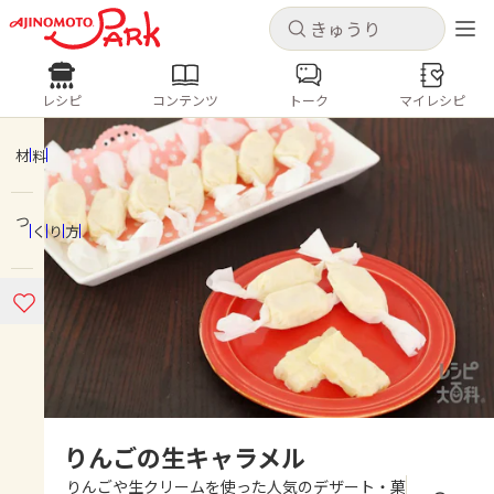
キャンセル
キャンセル
レシピ
コンテンツ
トーク
マイレシピ
レシピ
コンテンツ
ログインするとレシピを保存できます
ログイン
新規登録
材料
人気の食材・レシピ
つくり方
ホーム
きゅうり
なす
トマト
とうもろこし
ピーマン
みょうが
ゴーヤ
コンテンツ
レシピ
トーク
りんごの生キャラメル
りんごや生クリームを使った人気のデザート・菓