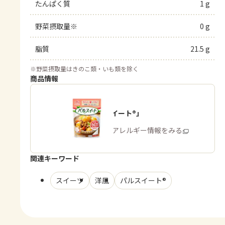
たんぱく質
1 g
野菜摂取量※
0 g
脂質
21.5 g
※
野菜摂取量はきのこ類・いも類を除く
商品情報
「パルスイート®」
商品・アレルギー情報をみる
関連キーワード
スイーツ
洋風
パルスイート®