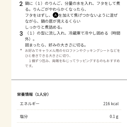
2
鍋に（１）のりんご、分量の水を入れ、フタをして煮
る。りんごがやわらかくなったら、
フタをはずし、
を加えて焦げつかないように混ぜ
Ａ
ながら、鍋の底が見えるくらい
しっかりと煮詰める。
3
（１）の型に流し入れ、冷蔵庫で冷やし固める（時間
外）。
固まったら、好みの大きさに切る。
＊
お好みでキャラメル用のセロファンやクッキングシートなどを
ひと巻きできる大きさに切り、
１個ずつ包み、両端をねじってラッピングするのもおすすめ
です。
栄養情報（1人分）
エネルギー
216 kcal
塩分
0.1 g