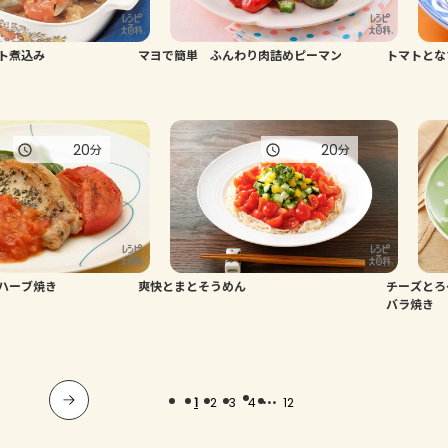
ト煮込み
マヨで簡単 ふんわり肉詰めピーマン
トマトとな
20
20
分
分
ハーブ焼き
爽快とまとそうめん
チーズとろ
バラ焼き
...
1
2
3
4
12