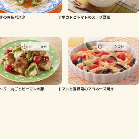
すの冷製パスタ
アボカドとトマトのスープ野菜
15
20
分
分
～り 丸ごとピーマンの豚
トマトと夏野菜のマヨネーズ焼き