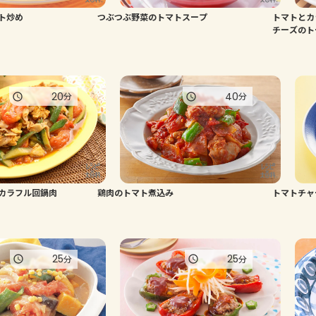
ト炒め
つぶつぶ野菜のトマトスープ
トマトとカ
チーズのト
20
40
分
分
カラフル回鍋肉
鶏肉のトマト煮込み
トマトチャ
25
25
分
分