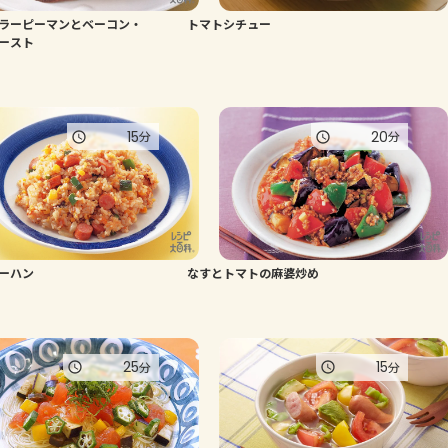
ラーピーマンとベーコン・
トマトシチュー
よくあるお問い合わせ
ースト
お買い物
15
20
分
分
AJINOMOTO PARK とは
ーハン
なすとトマトの麻婆炒め
25
15
分
分