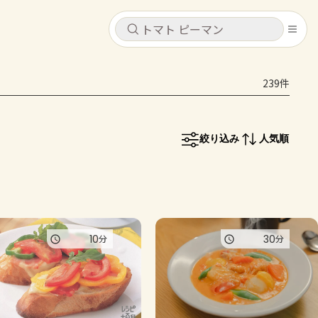
キャンセル
キャンセル
239件
シピ
コンテンツ
ログインするとレシピを保存できます
ログイン
新規登録
絞り込み
人気順
レシピ
ホーム
なす
トマト
とうもろこし
ピーマン
みょうが
コンテンツ
10
30
分
分
レシピ
トーク