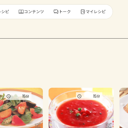
レシピ
コンテンツ
トーク
マイレシピ
レ
人気の食材・
きゅうり
ゴーヤ
15
15
分
分