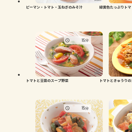
ピーマン・トマト・玉ねぎのみそ汁
緑黄色たっぷりトマ
15
分
トマトと豆苗のスープ野菜
トマトときゅうりの
15
分