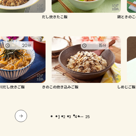
だし炊きたこ飯
鶏ときのこ
20
15
分
分
川だし炊きご飯
きのこの炊き込みご飯
しめじご飯
...
1
2
3
4
25