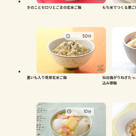
きのことセロリとごまの玄米ご飯
もち米でつくる栗ご
50
分
里いも入り発芽玄米ご飯
仙台曲がりねぎたっ
込み御飯
10
分