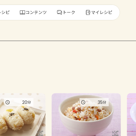
レシピ
コンテンツ
トーク
マイレシピ
レ
人気の食材・
きゅうり
ゴーヤ
20
35
分
分