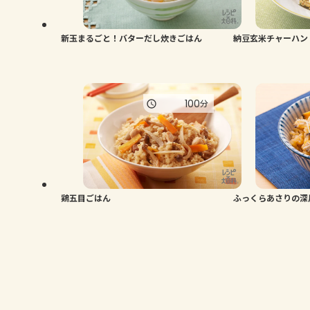
新玉まるごと！バターだし炊きごはん
納豆玄米チャーハン
100
分
鶏五目ごはん
ふっくらあさりの深