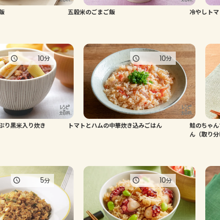
飯
五穀米のごまご飯
冷やしトマ
10
10
分
分
ぷり黒米入り炊き
トマトとハムの中華炊き込みごはん
鮭のちゃん
ん（取り分
5
10
分
分