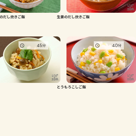
のだし炊きご飯
生姜のだし炊きご飯
45
40
分
分
とうもろこしご飯