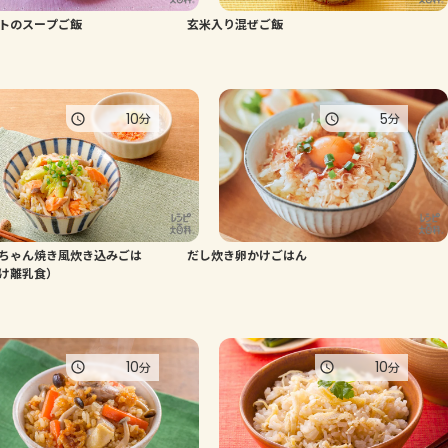
トのスープご飯
玄米入り混ぜご飯
よくあるお問い合わせ
お買い物
10
5
分
分
AJINOMOTO PARK とは
ちゃん焼き風炊き込みごは
だし炊き卵かけごはん
け離乳食）
10
10
分
分