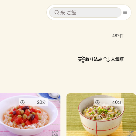
キャンセル
キャンセル
483件
シピ
コンテンツ
ログインするとレシピを保存できます
ログイン
新規登録
絞り込み
人気順
レシピ
ホーム
なす
トマト
とうもろこし
ピーマン
みょうが
コンテンツ
20
40
分
分
レシピ
トーク