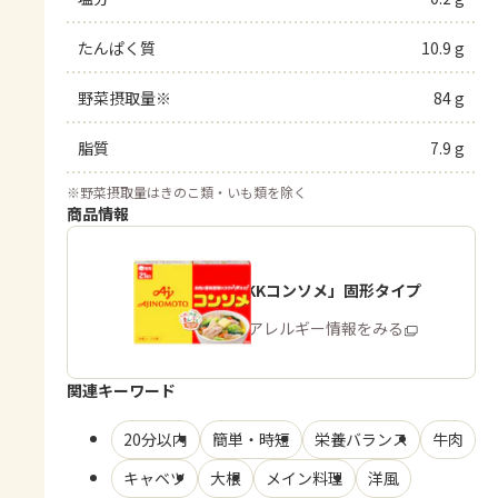
たんぱく質
10.9 g
野菜摂取量※
84 g
脂質
7.9 g
※
野菜摂取量はきのこ類・いも類を除く
商品情報
「味の素KKコンソメ」固形タイプ
商品・アレルギー情報をみる
関連キーワード
20分以内
簡単・時短
栄養バランス
牛肉
キャベツ
大根
メイン料理
洋風