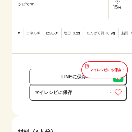
よくあるお問い合わせ
シピです。
15
分
お買い物
エネルギー
塩分
たんぱく質
脂質
125
0.2
10.9
7
kcal
g
g
AJINOMOTO PARK とは
マイレシピにも保存！
LINEに保存
マイレシピに保存
-
保存済み
材料（4人分）