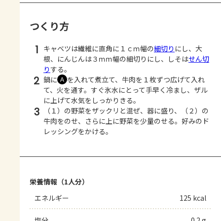
つくり方
1
キャベツは繊維に直角に１ｃｍ幅の
細切り
にし、大
根、にんじんは３ｍｍ幅の細切りにし、しそは
せん切
り
する。
2
鍋に
を入れて煮立て、牛肉を１枚ずつ広げて入れ
Ａ
て、火を通す。すぐ氷水にとって手早く冷まし、ザル
に上げて水気をしっかりきる。
3
（１）の野菜をザックリと混ぜ、器に盛り、（２）の
牛肉をのせ、さらに上に野菜を少量のせる。好みのド
レッシングをかける。
栄養情報（1人分）
エネルギー
125 kcal
塩分
0.2 g