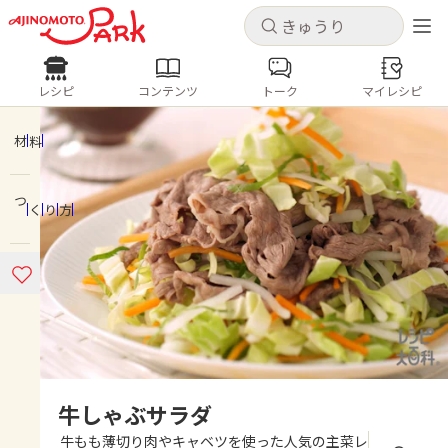
キャンセル
キャンセル
レシピ
コンテンツ
トーク
マイレシピ
レシピ
コンテンツ
ログインするとレシピを保存できます
ログイン
新規登録
材料
人気の食材・レシピ
つくり方
ホーム
きゅうり
なす
トマト
とうもろこし
ピーマン
みょうが
ゴーヤ
コンテンツ
レシピ
トーク
牛しゃぶサラダ
牛もも薄切り肉やキャベツを使った人気の主菜レ