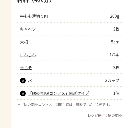
牛もも薄切り肉
200g
キャベツ
3枚
大根
5cm
にんじん
1/2本
青じそ
3枚
水
3カップ
A
「味の素KKコンソメ」固形タイプ
1個
A
＊
「味の素KKコンソメ」固形１個は、顆粒で小さじ2杯です。
レシピ提供：味の素KK