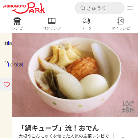
キャンセル
キャンセル
レシピ
コンテンツ
トーク
マイレシピ
レシピ
コンテンツ
ログインするとレシピを保存できます
ログイン
新規登録
材料
人気の食材・レシピ
つくり方
ホーム
きゅうり
なす
トマト
とうもろこし
ピーマン
みょうが
ゴーヤ
コンテンツ
レシピ
トーク
「鍋キューブ」流！おでん
大根やこんにゃくを使った人気の主菜レシピで