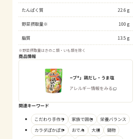
たんぱく質
22.6 g
野菜摂取量※
100 g
脂質
13.5 g
※
野菜摂取量はきのこ類・いも類を除く
商品情報
「鍋キューブ®」鶏だし・うま塩
商品・アレルギー情報をみる
関連キーワード
こだわり手作り
家族で囲む
栄養バランス
カラダぽかぽか
おでん
大根
鍋物