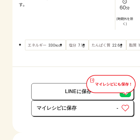
よくあるお問い合わせ
す。
60
分
お買い物
(時間外を除
く)
AJINOMOTO PARK とは
エネルギー
塩分
たんぱく質
脂質
330
7.1
22.6
kcal
g
g
マイレシピにも保存！
LINEに保存
マイレシピに保存
-
保存済み