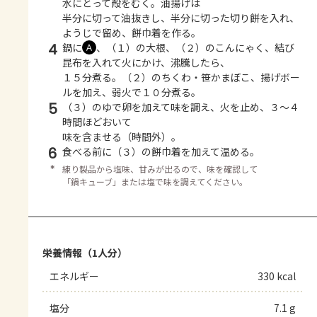
水にとって殻をむく。油揚げは
半分に切って油抜きし、半分に切った切り餅を入れ、
ようじで留め、餅巾着を作る。
4
鍋に
、（１）の大根、（２）のこんにゃく、結び
Ａ
昆布を入れて火にかけ、沸騰したら、
１５分煮る。（２）のちくわ・笹かまぼこ、揚げボー
ルを加え、弱火で１０分煮る。
5
（３）のゆで卵を加えて味を調え、火を止め、３～４
時間ほどおいて
味を含ませる（時間外）。
6
食べる前に（３）の餅巾着を加えて温める。
＊
練り製品から塩味、甘みが出るので、味を確認して
「鍋キューブ」または塩で味を調えてください。
栄養情報（1人分）
エネルギー
330 kcal
塩分
7.1 g