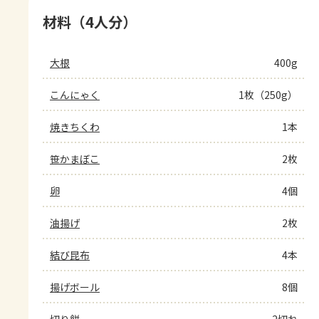
材料（4人分）
大根
400g
こんにゃく
1枚（250g）
焼きちくわ
1本
笹かまぼこ
2枚
卵
4個
油揚げ
2枚
結び昆布
4本
揚げボール
8個
切り餅
2切れ