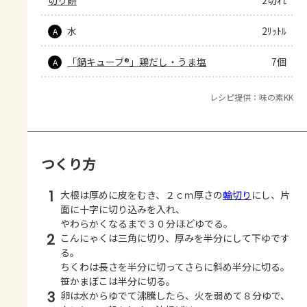
水
2ﾘｯﾄﾙ
A
「鍋キューブ®」鶏だし・うま塩
7個
A
レシピ提供：味の素KK
つくり方
1
大根は厚めに皮をむき、２ｃｍ厚さの
輪切り
にし、片
面に十字に切り込みを入れ、
やわらかくなるまで３０分ほどゆでる。
2
こんにゃくは三角に切り、厚みを半分にして下ゆです
る。
ちくわは長さを半分に切ってさらに斜め半分に切る。
笹かまぼこは半分に切る。
3
卵は水からゆでて沸騰したら、火を弱めて８分ゆで、