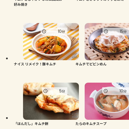
好み焼き
10
15
分
分
ナイス リメイク！豚キムチ
キムチでピビンめん
5
10
分
分
「ほんだし」キムチ餅
たらのキムチスープ