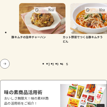
15
10
分
分
豚キムチの旨辛チャーハン
カット野菜でつくる豚キムチう
どん
1
2
3
4
5
味の素商品活用術
おいしさ無限大！味の素KK商
品の活用術をご紹介！