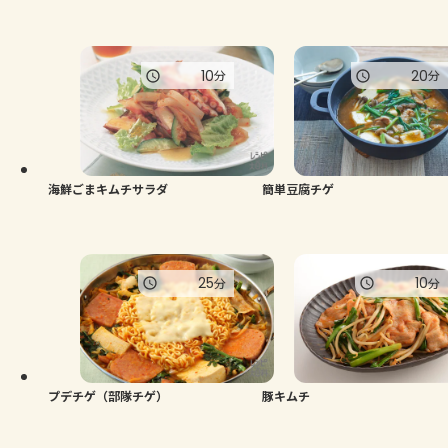
10
20
分
分
海鮮ごまキムチサラダ
簡単豆腐チゲ
25
10
分
分
プデチゲ（部隊チゲ）
豚キムチ