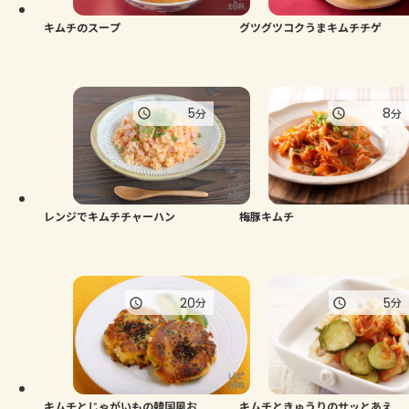
キムチのスープ
グツグツコクうまキムチチゲ
5
8
分
分
レンジでキムチチャーハン
梅豚キムチ
20
5
分
分
キムチとじゃがいもの韓国風お
キムチときゅうりのサッとあえ