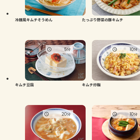
よくあるお問い合わせ
お買い物
冷麺風キムチそうめん
たっぷり野菜の豚キムチ
AJINOMOTO PARK とは
5
10
分
分
キムチ豆腐
キムチ炒飯
20
10
分
分