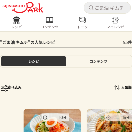
キャ
キャ
レシピ
コンテンツ
トーク
マイレシピ
レシピ
コンテンツ
ログインするとレシピを保存できます
"ごま油 キムチ"の人気レシピ
95件
ログイン
新規登録
人気の食材・レシピ
レシピ
コンテンツ
ホーム
きゅうり
なす
トマト
とうもろこし
ピーマン
みょうが
ゴーヤ
コンテンツ
絞り込み
人気順
レシピ
トーク
10
15
分
分