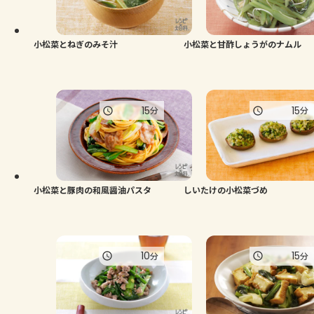
よくあるお問い合わせ
お買い物
小松菜とねぎのみそ汁
小松菜と甘酢しょうがのナムル
AJINOMOTO PARK とは
15
15
分
分
小松菜と豚肉の和風醤油パスタ
しいたけの小松菜づめ
10
15
分
分