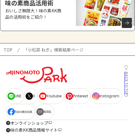
味の素商品活用術
おいしさ無限大！味の素KK商
品の活用術をご紹介！
TOP
「小松菜 ねぎ」検索結果ページ
BACK TO TOP
LINE
X
Youtube
Pinterest
Instagram
facebook
MAIL
オンラインショップ
味の素KK商品情報サイト