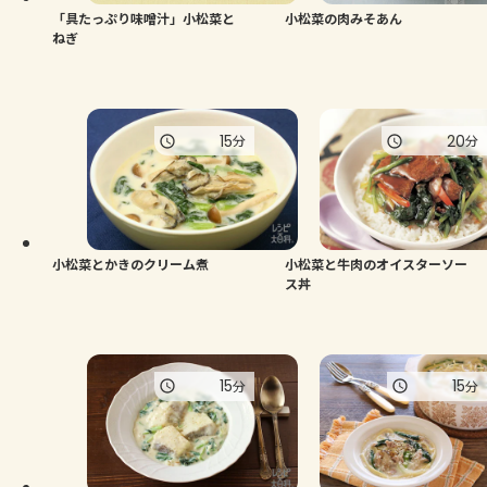
「具たっぷり味噌汁」小松菜と
小松菜の肉みそあん
ねぎ
15
20
分
分
小松菜とかきのクリーム煮
小松菜と牛肉のオイスターソー
ス丼
15
15
分
分