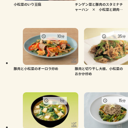
小松菜のいり豆腐
チンゲン菜と豚肉のスタミナチ
ャーハン × 小松菜と鶏肉の
だしマヨ しらす炒め
10
35
分
分
豚肉と小松菜のオーロラ炒め
豚肉と切り干し大根、小松菜の
おかか炒め
1
15
分
分