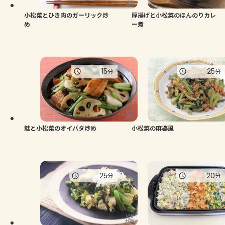
小松菜とひき肉のガーリック炒
厚揚げと小松菜のほんのりカレ
め
ー煮
15
25
分
分
鮭と小松菜のオイバタ炒め
小松菜の麻婆風
25
20
分
分