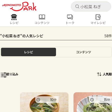
キャ
キャ
レシピ
コンテンツ
トーク
マイレシピ
レシピ
コンテンツ
ログインするとレシピを保存できます
"小松菜 ねぎ"の人気レシピ
58件
ログイン
新規登録
人気の食材・レシピ
レシピ
コンテンツ
ホーム
きゅうり
なす
トマト
とうもろこし
ピーマン
みょうが
ゴーヤ
コンテンツ
絞り込み
人気順
レシピ
トーク
10
15
分
分