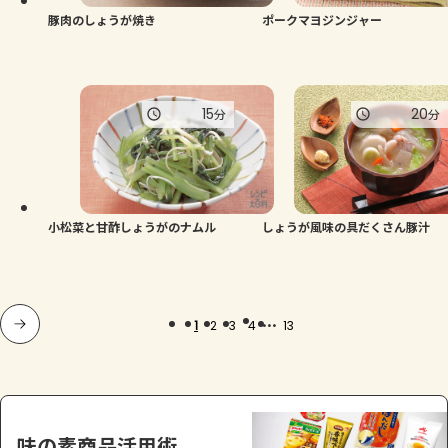
豚肉のしょうが焼き
ポークマヨジンジャー
15
20
分
分
小松菜と甘酢しょうがのナムル
しょうが風味の具だくさん豚汁
...
1
2
3
4
13
味の素商品活用術