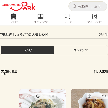
キャ
キャ
レシピ
コンテンツ
トーク
マイレシピ
レシピ
コンテンツ
ログインするとレシピを保存できます
"玉ねぎ しょうが"の人気レシピ
254件
ログイン
新規登録
人気の食材・レシピ
レシピ
コンテンツ
ホーム
きゅうり
なす
トマト
とうもろこし
ピーマン
みょうが
ゴーヤ
コンテンツ
絞り込み
人気順
レシピ
トーク
8
7
分
分