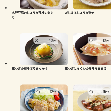
高野豆腐のしょうが風味の卵と
だし香るしょうが焼き
じ
40
10
分
分
玉ねぎの鶏そぼろあんかけ
玉ねぎとちくわのみそマヨあえ
12
15
分
分