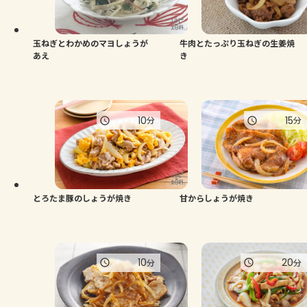
よくあるお問い合わせ
お買い物
玉ねぎとわかめのマヨしょうが
牛肉とたっぷり玉ねぎの生姜焼
あえ
き
AJINOMOTO PARK とは
10
15
分
分
とろたま豚のしょうが焼き
甘からしょうが焼き
10
20
分
分