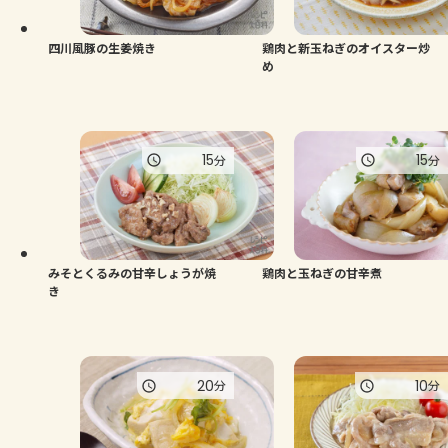
四川風豚の生姜焼き
鶏肉と新玉ねぎのオイスター炒
め
15
15
分
分
みそとくるみの甘辛しょうが焼
鶏肉と玉ねぎの甘辛煮
き
20
10
分
分