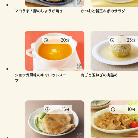
マヨうま！豚のしょうが焼き
かつおと新玉ねぎのサラダ
20
25
分
分
ショウガ風味のキャロットスー
丸ごと玉ねぎの肉詰め
プ
15
10
分
分