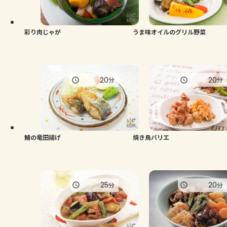
よくあるお問い合わせ
お買い物
彩り肉じゃが
うま味オイルのグリル野菜
AJINOMOTO PARK とは
20
20
分
分
鯖の竜田揚げ
焼き鳥バリエ
25
20
分
分