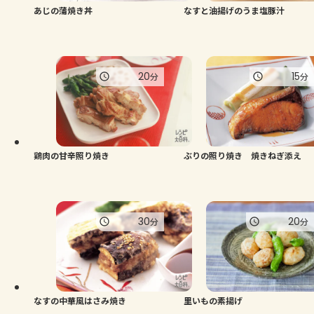
あじの蒲焼き丼
なすと油揚げのうま塩豚汁
20
15
分
分
鶏肉の甘辛照り焼き
ぶりの照り焼き 焼きねぎ添え
30
20
分
分
なすの中華風はさみ焼き
里いもの素揚げ