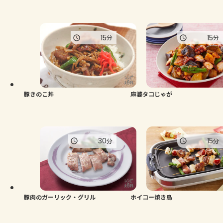
15
15
分
分
豚きのこ丼
麻婆タコじゃが
30
15
分
分
豚肉のガーリック・グリル
ホイコー焼き鳥