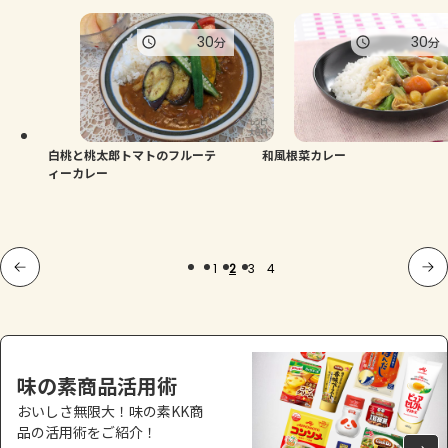
30
30
分
分
白桃と桃太郎トマトのフルーテ
和風根菜カレー
ィーカレー
1
2
3
4
味の素商品活用術
おいしさ無限大！味の素KK商
品の活用術をご紹介！