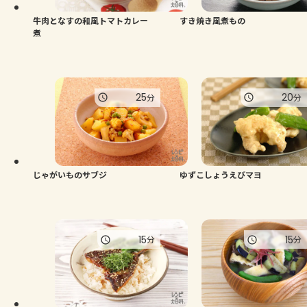
牛肉となすの和風トマトカレー
すき焼き風煮もの
煮
25
20
分
分
じゃがいものサブジ
ゆずこしょうえびマヨ
15
15
分
分