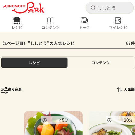
キャ
キャ
レシピ
コンテンツ
トーク
マイレシピ
レシピ
コンテンツ
ログインするとレシピを保存できます
（2ページ目）"ししとう"の人気レシピ
67件
ログイン
新規登録
人気の食材・レシピ
レシピ
コンテンツ
ホーム
きゅうり
なす
トマト
とうもろこし
ピーマン
みょうが
ゴーヤ
コンテンツ
絞り込み
人気順
レシピ
トーク
45
20
分
分