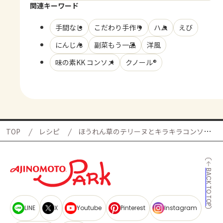
関連キーワード
手間なし
こだわり手作り
ハム
えび
にんじん
副菜もう一品
洋風
味の素KK コンソメ
クノール®
TOP
レシピ
ほうれん草のテリーヌとキラキラコンソメジュレ
BACK TO TOP
LINE
X
Youtube
Pinterest
Instagram