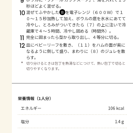
9
秒ほどよく混ぜる。
10
混ぜてふやかした
を電子レンジ（６００Ｗ）で１
Ｂ
０～１５秒加熱して加え、ボウルの底を氷水にあてて
冷やし、とろみがついてきたら（７）の上に注いで冷
蔵庫で４～５時間、冷やし固める（時間外）。
11
完全に固まったら型から取り出し、４等分に切る。
12
皿にベビーリーフを敷き、（１１）をハムの面が奥に
なるように倒して盛り、まわりに（８）のジュレを散
らす。
＊
切り分けるときは包丁を熱湯などにつけて、熱い包丁で切ると
切りやすくなります。
栄養情報（1人分）
エネルギー
106 kcal
塩分
1.4 g