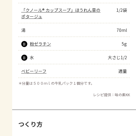
「クノール® カップスープ」ほうれん草の
1/2袋
ポタージュ
湯
70ml
粉ゼラチン
5g
B
水
大さじ1/2
B
ベビーリーフ
適量
＊
分量は５００ｍｌの牛乳パック１個分です。
レシピ提供：味の素KK
つくり方