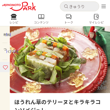
キャンセル
キャンセル
レシピ
コンテンツ
トーク
マイレシピ
レシピ
コンテンツ
ログインするとレシピを保存できます
ログイン
新規登録
材料
人気の食材・レシピ
つくり方
ホーム
きゅうり
なす
トマト
とうもろこし
ピーマン
みょうが
ゴーヤ
コンテンツ
レシピ
トーク
ほうれん草のテリーヌとキラキラコ
ンソメジュレ