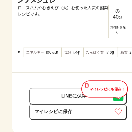
よくあるお問い合わせ
ロースハムやむきえび（大）を使った人気の副菜
レシピです。
40
分
お買い物
(時間外を除
く)
AJINOMOTO PARK とは
エネルギー
塩分
たんぱく質
脂質
106
1.4
17.6
2
kcal
g
g
マイレシピにも保存！
LINEに保存
マイレシピに保存
-
保存済み