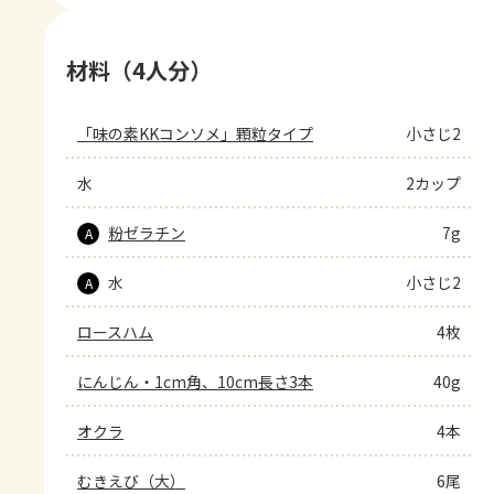
材料（4人分）
「味の素KKコンソメ」顆粒タイプ
小さじ2
水
2カップ
粉ゼラチン
7g
A
水
小さじ2
A
ロースハム
4枚
にんじん・1cm角、10cm長さ3本
40g
オクラ
4本
むきえび（大）
6尾