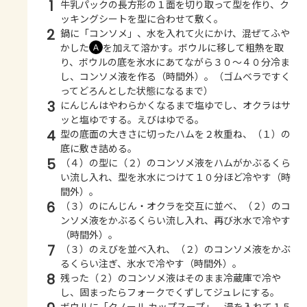
1
牛乳パックの長方形の１面を切り取って型を作り、ク
ッキングシートを型に合わせて敷く。
2
鍋に「コンソメ」、水を入れて火にかけ、混ぜてふや
かした
を加えて溶かす。ボウルに移して粗熱を取
Ａ
り、ボウルの底を氷水にあてながら３０～４０分冷ま
し、コンソメ液を作る（時間外）。（ゴムベラですく
ってどろんとした状態になるまで）
3
にんじんはやわらかくなるまで塩ゆでし、オクラはサ
ッと塩ゆでする。えびはゆでる。
4
型の底面の大きさに切ったハムを２枚重ね、（１）の
底に敷き詰める。
5
（４）の型に（２）のコンソメ液をハムがかぶるくら
い流し入れ、型を氷水につけて１０分ほど冷やす（時
間外）。
6
（３）のにんじん・オクラを交互に並べ、（２）のコ
ンソメ液をかぶるくらい流し入れ、再び氷水で冷やす
（時間外）。
7
（３）のえびを並べ入れ、（２）のコンソメ液をかぶ
るくらい注ぎ、氷水で冷やす（時間外）。
8
残った（２）のコンソメ液はそのまま冷蔵庫で冷や
し、固まったらフォークでくずしてジュレにする。
ボウルに「クノール カップスープ」、湯を入れて１５