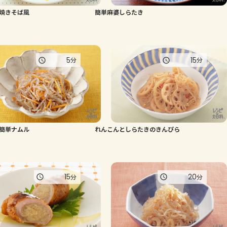
焼きそば風
簡単麻婆しらたき
よくあるお問い合わせ
お買い物
5
15
分
分
AJINOMOTO PARK とは
簡単ナムル
れんこんとしらたきのきんぴら
15
20
分
分