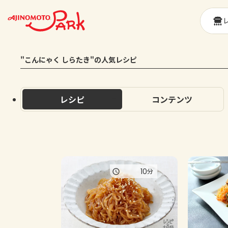
"こんにゃく しらたき"の人気レシピ
レシピ
コンテンツ
10
分