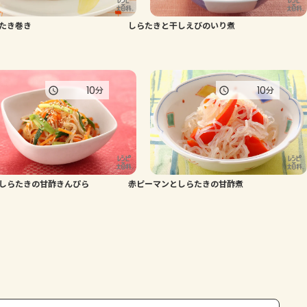
たき巻き
しらたきと干しえびのいり煮
10
10
分
分
しらたきの甘酢きんぴら
赤ピーマンとしらたきの甘酢煮