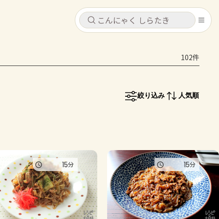
キャンセル
キャンセル
102件
シピ
コンテンツ
ログインするとレシピを保存できます
ログイン
新規登録
絞り込み
人気順
レシピ
ホーム
なす
トマト
とうもろこし
ピーマン
みょうが
コンテンツ
15
15
分
分
レシピ
トーク