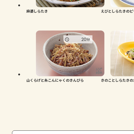
麻婆しらたき
えびとしらたきのピ
20
分
山くらげと糸こんにゃくのきんぴら
きのことしらたきの