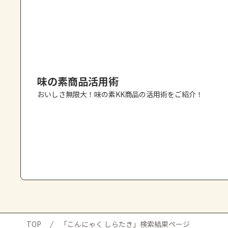
味の素商品活用術
おいしさ無限大！味の素KK商品の活用術をご紹介！
TOP
「こんにゃく しらたき」検索結果ページ