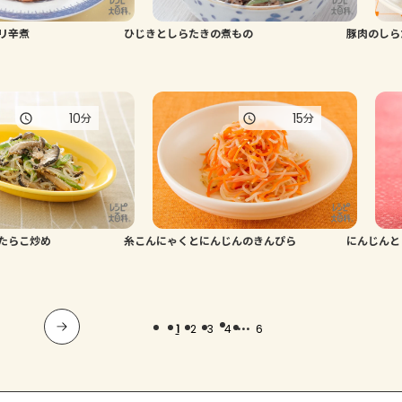
リ辛煮
ひじきとしらたきの煮もの
豚肉のしら
10
15
分
分
たらこ炒め
糸こんにゃくとにんじんのきんぴら
にんじんと
...
1
2
3
4
6