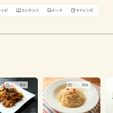
レシピ
コンテンツ
トーク
マイレシピ
レ
人気の食材・
きゅうり
ゴーヤ
15
10
分
分