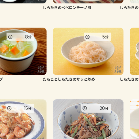
しらたきのペペロンチーノ風
しらたきの
8
5
分
分
プ
たらことしらたきのサッと炒め
しらたきの
15
20
分
分