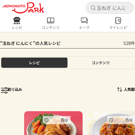
キャ
キャ
レシピ
コンテンツ
トーク
マイレシピ
レシピ
コンテンツ
ログインするとレシピを保存できます
"玉ねぎ にんにく"の人気レシピ
528件
ログイン
新規登録
人気の食材・レシピ
レシピ
コンテンツ
ホーム
きゅうり
なす
トマト
とうもろこし
ピーマン
みょうが
ゴーヤ
コンテンツ
絞り込み
人気順
レシピ
トーク
15
15
分
分