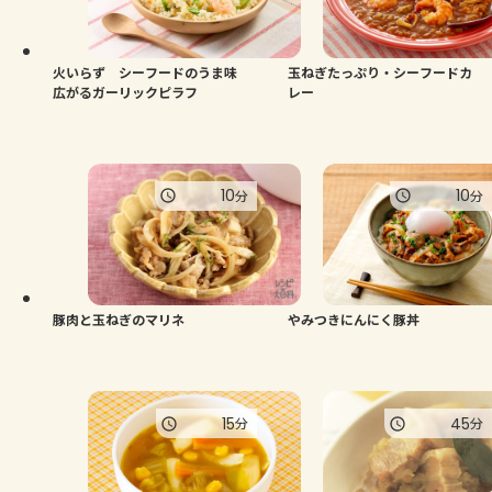
火いらず シーフードのうま味
玉ねぎたっぷり・シーフードカ
広がるガーリックピラフ
レー
10
10
分
分
豚肉と玉ねぎのマリネ
やみつきにんにく豚丼
15
45
分
分