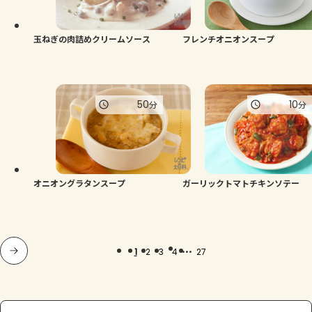
玉ねぎの肉詰めクリームソース
フレンチオニオンスープ
50
10
分
分
オニオングラタンスープ
ガーリックトマトチキンソテー
...
1
2
3
4
27