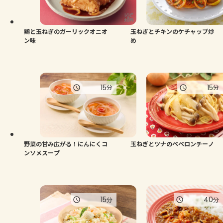
よくあるお問い合わせ
お買い物
鶏と玉ねぎのガーリックオニオ
玉ねぎとチキンのケチャップ炒
ン味
め
AJINOMOTO PARK とは
15
15
分
分
野菜の甘み広がる！にんにくコ
玉ねぎとツナのペペロンチーノ
ンソメスープ
15
40
分
分