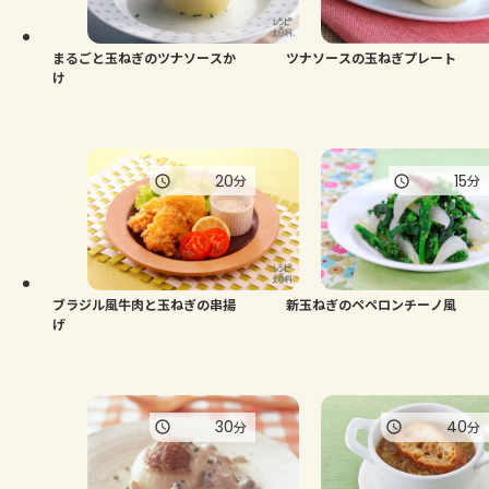
まるごと玉ねぎのツナソースか
ツナソースの玉ねぎプレート
け
20
15
分
分
ブラジル風牛肉と玉ねぎの串揚
新玉ねぎのペペロンチーノ風
げ
30
40
分
分