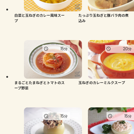
白菜と玉ねぎのカレー風味スー
たっぷり玉ねぎと豚バラ肉の煮
プ
込み
15
20
分
分
まるごとたまねぎとトマトのス
玉ねぎのカレーミルクスープ
ープ野菜
15
15
分
分