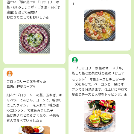
温かいご飯に茹でたブロッコリーの
す
茎・(刻みしょうが・ごま油・白ごま
適量)を混ぜて完成🥢
おにぎりにしてもおいしい🍙
「ブロッコリーの 茎のオードブル」
蒸した茎と野菜に味の素の「ピュア
®
セレクト
」マヨネーズとチェダーチ
ブロッコリーの茎を使った
ーズをかけて、ベーコンと一緒にオー
具沢山野菜スープ🥦
ブンで５分焼きます。仕上げに重ねて
星型のチーズと人参をトッピング。🎄
刻んだブロッコリーの茎、玉ねぎ、キ
ャベツ、にんじん、コーンに、輪切り
にしたウインナーを入れて「味の素
KKコンソメ」で煮込みました❤️
茎は煮込むと柔らかくなり、子供も
喜んで食べていました☺️