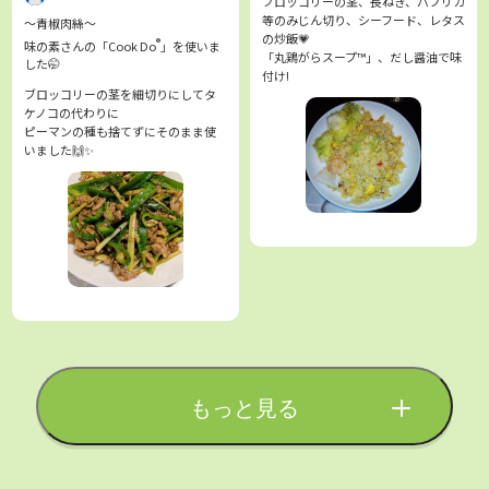
ブロッコリーの茎、長ねぎ、パプリカ
等のみじん切り、シーフード、レタス
〜青椒肉絲〜
の炒飯💗
®
味の素さんの「Cook Do
」を使いま
「丸鶏がらスープ™」、だし醤油で味
した🤭
付け!
ブロッコリーの茎を細切りにしてタ
ケノコの代わりに
ピーマンの種も捨てずにそのまま使
いました🙌✨
もっと見る