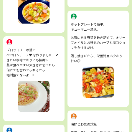
ホットプレートで簡単。
ギューギュー焼き。
お家にある野菜を敷き詰めて、オリー
ブオイルとお好みのハーブと塩コショ
ウをかけるだけ。
ブロッコリーの茎で
ペペロンチーノ♥ を作りましたー🎵
蒸し焼きだから、栄養満点ホクホク
きれいな緑で彩りにも抜群✨
甘い💮
茎は食べやすい大きさに切ったら
何にでも合わせられるから
絶対捨てないよー!!
海鮮と野菜の炒飯