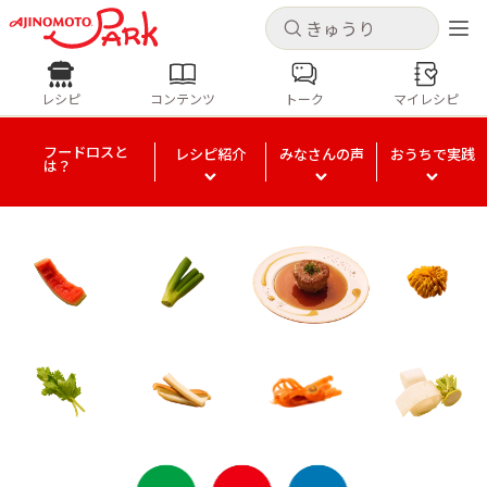
キャンセル
キャンセル
レシピ
コンテンツ
トーク
マイレシピ
レシピ
コンテンツ
ログインするとレシピを保存できます
フードロスと
レシピ紹介
みなさんの声
おうちで実践
ログイン
新規登録
は？
人気の食材・レシピ
ホーム
きゅうり
なす
トマト
とうもろこし
ピーマン
みょうが
ゴーヤ
コンテンツ
レシピ
トーク